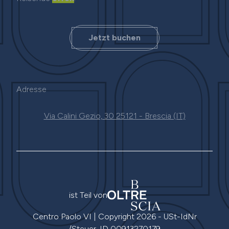
Jetzt buchen
Adresse
Via Calini Gezio, 30 25121 - Brescia (IT)
ist Teil von
Centro Paolo VI
|
Copyright
2026
-
USt-IdNr
/Steuer-ID
00913270179