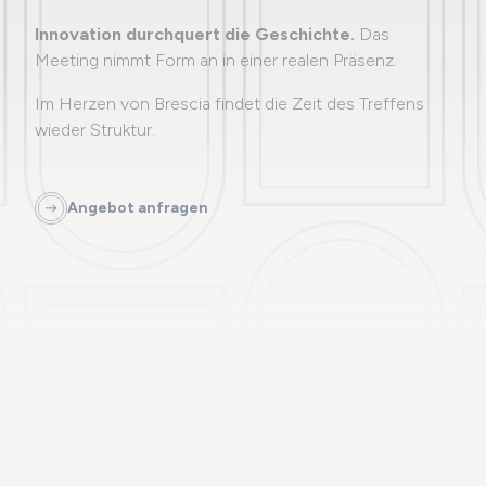
Innovation durchquert die Geschichte.
Das
Meeting nimmt Form an in einer realen Präsenz.
Im Herzen von Brescia findet die Zeit des Treffens
wieder Struktur.
Palazzo Santangelo
Angebot anfragen
Das Manifest
Die Stiftung
Was in Brescia zu sehen
Gruppen und Agenturen
Nachhaltige Gedanken