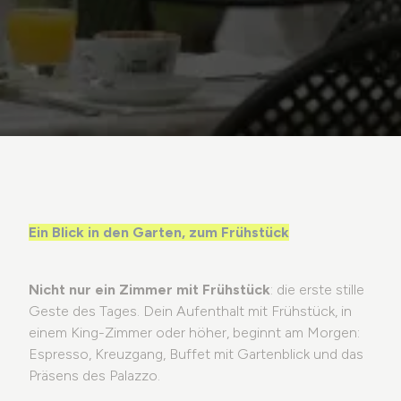
Palazzo Santangelo
Das Manifest
Ein Blick in den Garten, zum Frühstück
Die Stiftung
Was in Brescia zu sehen
Nicht nur ein Zimmer mit Frühstück
: die erste stille
Geste des Tages. Dein Aufenthalt mit Frühstück, in
Gruppen und Agenturen
einem King-Zimmer oder höher, beginnt am Morgen:
Espresso, Kreuzgang, Buffet mit Gartenblick und das
Nachhaltige Gedanken
Präsens des Palazzo.